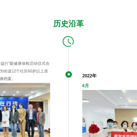
历史
沿革
公益行”眼健康体检启动仪式在
街道12个社区60岁以上居
2022年
康档案。
6月