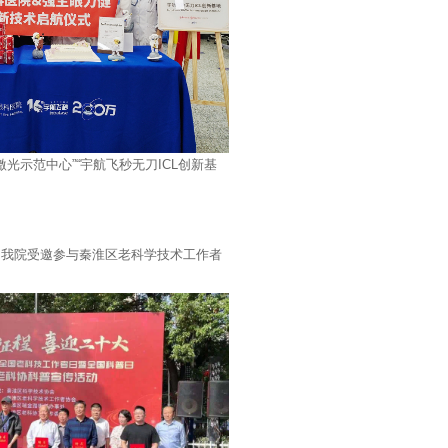
 飞秒激光示范中心”“宇航飞秒无刀ICL创新基
” 我院受邀参与秦淮区老科学技术工作者