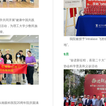
学共同开展“健康中国共践
园活动，为理工大学少数民族
座。
我院被授予“intralase
地”。
9月
“奋进新征程，喜迎二十大
协会科学普及和义诊活动
东南眼科医院20周年院庆圆满