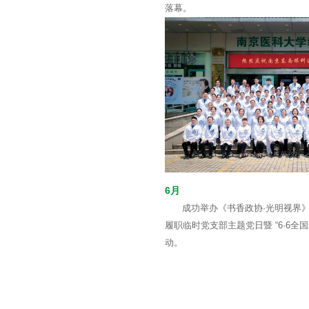
落幕。
6月
成功举办《书香政协·光明视界
履职临时党支部主题党日暨 “6·6全
动。